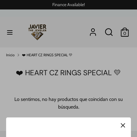
Ir
Finance Available!
directamente
al
contenido
Buscar
buscar
buscar
Buscar
0
en
en
nuestra
nuestra
tienda
tienda
Inicio
❤️ HEART CZ RINGS SPECIAL 💛
❤️ HEART CZ RINGS SPECIAL 💛
Lo sentimos, no hay productos que coincidan con su
búsqueda.